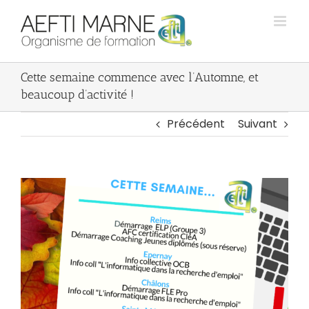
Passer
au
contenu
Cette semaine commence avec l’Automne, et
beaucoup d’activité !
Précédent
Suivant
Voir
l'image
agrandie