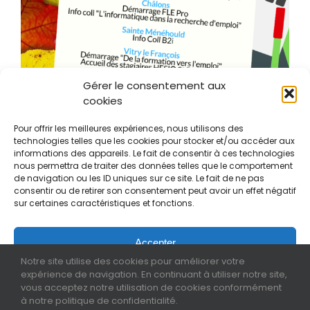
Gérer le consentement aux
cookies
Pour offrir les meilleures expériences, nous utilisons des
technologies telles que les cookies pour stocker et/ou accéder aux
informations des appareils. Le fait de consentir à ces technologies
nous permettra de traiter des données telles que le comportement
de navigation ou les ID uniques sur ce site. Le fait de ne pas
consentir ou de retirer son consentement peut avoir un effet négatif
sur certaines caractéristiques et fonctions.
Par
aefti
|
23 septembre 2019
|
Actualités
|
Commentaires
sur
fermés
Cette
semaine
Accepter
commence
Notre site utilise des cookies pour améliorer votre
avec
expérience de navigation. En continuant à utiliser notre site,
Refuser
l’Automne,
Mentions légales
Politique de cookies
Politique de
vous acceptez notre utilisation de cookies conformément
et
confidentialité
à notre politique de confidentialité.
beaucoup
Voir les préférences